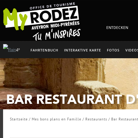
ENTDECKEN
4°
FAHRTENBUCH
INTERAKTIVE KARTE
FOTOS
VIDEO
BAR RESTAURANT D
Startseite
/
Mes bons plans en Famille
/
Restaurants
/
Bar Restauran