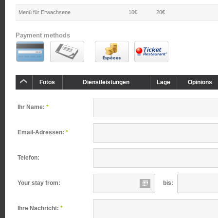
Menü für Erwachsene
10€
20€
Payment methods
Fotos
Dienstleistungen
Lage
Opinions
Ihr Name:
*
Email-Adressen:
*
Telefon:
Your stay from:
bis:
Ihre Nachricht:
*