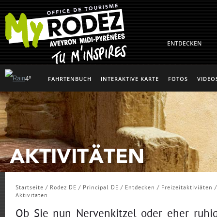
ENTDECKEN
4°
FAHRTENBUCH
INTERAKTIVE KARTE
FOTOS
VIDEO
AKTIVITÄTEN
Startseite
/
Rodez DE
/
Principal DE
/
Entdecken
/
Freizeitaktiviäten
/
Aktivitäten
Ob Sie nun Nervenkitzel oder eher ruhig