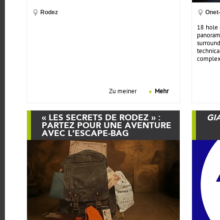
Rodez
Onet
18 hole 
panora
surroun
technica
complex,
Zu meiner
Mehr
« LES SECRETS DE RODEZ » :
GI
PARTEZ POUR UNE AVENTURE
AVEC L’ESCAPE-BAG