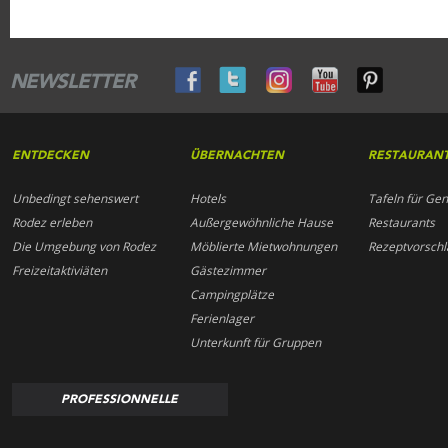
NEWSLETTER
ENTDECKEN
ÜBERNACHTEN
RESTAURAN
Unbedingt sehenswert
Hotels
Tafeln für Gen
Rodez erleben
Außergewöhnliche Hause
Restaurants
Die Umgebung von Rodez
Möblierte Mietwohnungen
Rezeptvorschl
Freizeitaktiviäten
Gästezimmer
Campingplätze
Ferienlager
Unterkunft für Gruppen
PROFESSIONNELLE