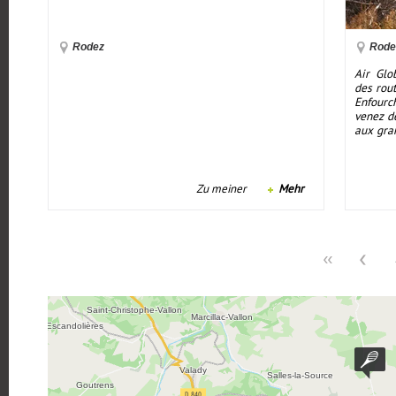
Rodez
Rode
Air Glo
des rou
Enfour
venez d
aux gran
Zu meiner
Mehr