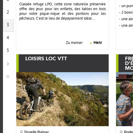
Classée refuge LPO, cette zone naturelle préservée
- un pum
offre des jeux pour les enfants, des tables en bois
2
- 2 bowl
pour votre pique-nique et des pontons pour les
pêcheurs. C'est le lieu de dépaysement idéal ...
- une ai
3
- une ai
4
Zu meiner
Mehr
5
LOISIRS LOC VTT
FR
D'
MO
Druelle Balsac
Rode